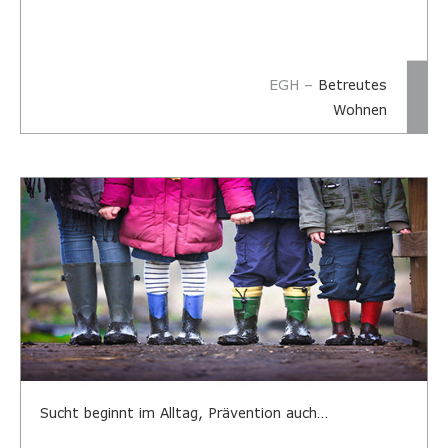
EGH –
Betreutes
Wohnen
Fachstelle Suchtprävention
Kindergarten
Schule (alle Schulformen)
Auszubildende
Jugendarbeit/Konfirmation
Lehrkräfte, Multiplikator*innen
Menschen mit Migrationshintergrund
Sucht beginnt im Alltag, Prävention auch…
Elternarbeit
FASD