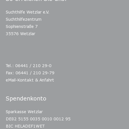
Caritasverbandes
Selbsthilfegruppen im Lahn-
Suchthilfe Wetzlar e.V.
Wetzlar Lahn-Dill-Eder
Dill-Kreis
Suchthilfezentrum
e.V. durchgeführt. Die
Sophienstraße 7
Finanzierung erfolgt
35576 Wetzlar
durch die Stadt
Wetzlar.
Mehr erfahren…
Tel.: 06441 / 210 29-0
Fax: 06441 / 210 29-79
eMail-Kontakt & Anfahrt
Spendenkonto
Sparkasse Wetzlar
DE82 5155 0035 0010 0012 95
BIC HELADEF1WET