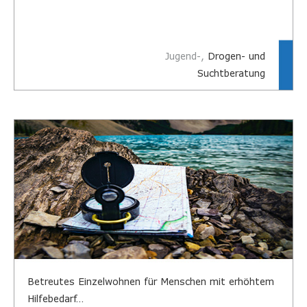
Sucht im Alter
Jugend-,
Drogen- und
Suchtberatung
EGH – Betreutes Wohnen
Betreutes Einzelwohnen
Ambulante Intensivbetreuung für junge
Erwachsene…
Betreutes Einzelwohnen für Menschen mit erhöhtem
Hilfebedarf…