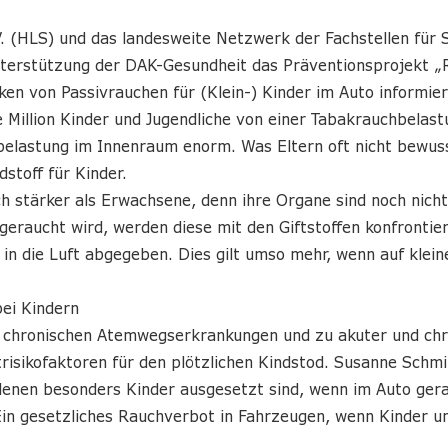
V. (HLS) und das landesweite Netzwerk der Fachstellen für
terstützung der DAK-Gesundheit das Präventionsprojekt „Ra
ken von Passivrauchen für (Klein-) Kinder im Auto informier
 Million Kinder und Jugendliche von einer Tabakrauchbelas
belastung im Innenraum enorm. Was Eltern oft nicht bewusst
stoff für Kinder.
h stärker als Erwachsene, denn ihre Organe sind noch nicht
eraucht wird, werden diese mit den Giftstoffen konfrontiert,
in die Luft abgegeben. Dies gilt umso mehr, wenn auf klei
bei Kindern
d chronischen Atemwegserkrankungen und zu akuter und chr
isikofaktoren für den plötzlichen Kindstod. Susanne Schmit
enen besonders Kinder ausgesetzt sind, wenn im Auto gerau
in gesetzliches Rauchverbot in Fahrzeugen, wenn Kinder un