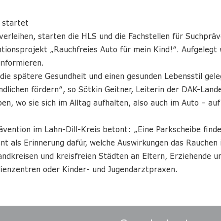
 startet
rleihen, starten die HLS und die Fachstellen für Suchprä
ionsprojekt „Rauchfreies Auto für mein Kind!“. Aufgelegt 
informieren.
die spätere Gesundheit und einen gesunden Lebensstil geleg
lichen fördern“, so Sötkin Geitner, Leiterin der DAK-Land
ben, wo sie sich im Alltag aufhalten, also auch im Auto – 
ävention im Lahn-Dill-Kreis betont: „Eine Parkscheibe finde
ent als Erinnerung dafür, welche Auswirkungen das Rauchen 
andkreisen und kreisfreien Städten an Eltern, Erziehende u
ilienzentren oder Kinder- und Jugendarztpraxen.