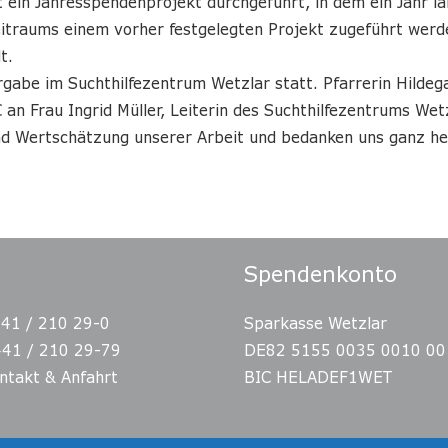
ein Jahresspendenprojekt durchgeführt, in dem ein Jahr la
itraums einem vorher festgelegten Projekt zugeführt wer
t.
gabe im Suchthilfezentrum Wetzlar statt. Pfarrerin Hildega
n Frau Ingrid Müller, Leiterin des Suchthilfezentrums Wetz
nd Wertschätzung unserer Arbeit und bedanken uns ganz her
Spendenkonto
441 / 210 29-0
Sparkasse Wetzlar
441 / 210 29-79
DE82 5155 0035 0010 00
ntakt & Anfahrt
BIC HELADEF1WET