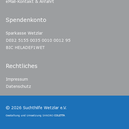
eMail-Kontakt & Anfahrt
Spendenkonto
Sparkasse Wetzlar
DE82 5155 0035 0010 0012 95
BIC HELADEF1WET
Rechtliches
Impressum
Datenschutz
© 2026
Suchthilfe Wetzlar e.V.
Gestaltung und Umsetzung
SANDRO
COLETTA