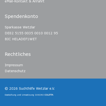
eMail-Kontakt & Anfahrt
Spendenkonto
Sparkasse Wetzlar
DE82 5155 0035 0010 0012 95
BIC HELADEF1WET
Rechtliches
Impressum
Datenschutz
© 2026
Suchthilfe Wetzlar e.V.
Gestaltung und Umsetzung
SANDRO
COLETTA