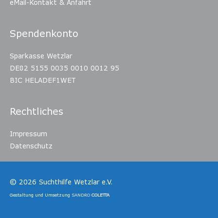
eMail-Kontakt & Anfahrt
Spendenkonto
Sparkasse Wetzlar
DE82 5155 0035 0010 0012 95
BIC HELADEF1WET
Rechtliches
Impressum
Datenschutz
© 2026
Suchthilfe Wetzlar e.V.
Gestaltung und Umsetzung
SANDRO
COLETTA