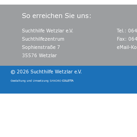
So erreichen Sie uns:
Suchthilfe Wetzlar e.V.
Tel.: 06
Suchthilfezentrum
Fax: 06
Sophienstraße 7
eMail-Ko
35576 Wetzlar
© 2026
Suchthilfe Wetzlar e.V.
Gestaltung und Umsetzung
SANDRO
COLETTA