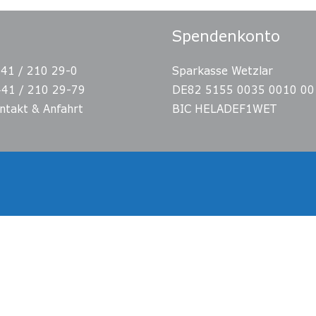
Spendenkonto
441 / 210 29-0
Sparkasse Wetzlar
441 / 210 29-79
DE82 5155 0035 0010 00
ntakt & Anfahrt
BIC HELADEF1WET